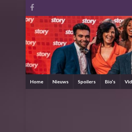
Home
Nieuws
Spoilers
Bio’s
Vid