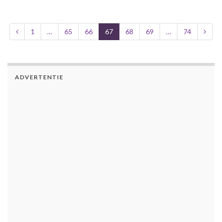
1
…
65
66
67
68
69
…
74
ADVERTENTIE