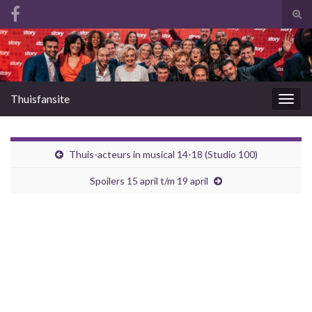
Tog
zoek
Search for:
Thuisfansite
Togg
navig
Thuis-acteurs in musical 14-18 (Studio 100)
Spoilers 15 april t/m 19 april