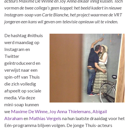
acteurs Maxime De Winne en Joy Anna elkaar innig kussen. Toch
vormen de twee collega’s geen koppel: het beeld kadert in nieuwe
Instagram-soap van Carte Blanche, het project waarmee de VRT
jongeren een kans wil geven om televisie opnieuw uit te vinden.
De hashtag #nithuis
werd maandag op
Instagram en
Twitter
geïntroduceerd en
verwijst naar een
spin-off van Thuis
die zich volledig
afspeelt op sociale
media. Via deze
mini-soap kunnen
we
Maxime De Winne
,
Joy Anna Thielemans
,
Abigail
Abraham
en
Mathias Vergels
na hun laatste draaidag voor het
Eén-programma blijven volgen. De jonge Thuis-acteurs