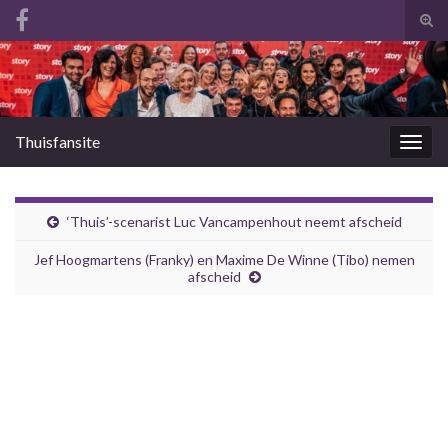
Tog
zoek
Search for:
Thuisfansite
Togg
navig
‘Thuis’-scenarist Luc Vancampenhout neemt afscheid
Jef Hoogmartens (Franky) en Maxime De Winne (Tibo) nemen
afscheid