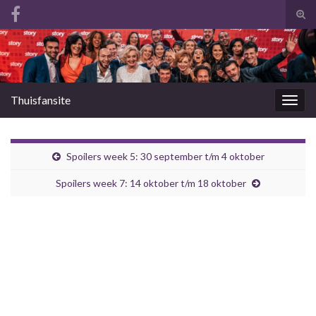
Tog
zoek
Search for:
Thuisfansite
Togg
navig
Spoilers week 5: 30 september t/m 4 oktober
Spoilers week 7: 14 oktober t/m 18 oktober