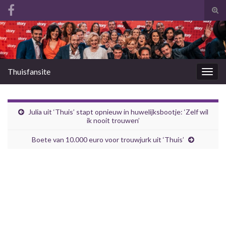
Tog
zoek
Search for:
Thuisfansite
Togg
navig
Julia uit ‘Thuis’ stapt opnieuw in huwelijksbootje: ‘Zelf wil
ik nooit trouwen’
Boete van 10.000 euro voor trouwjurk uit ‘Thuis’