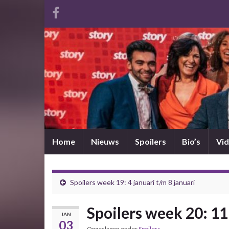
Home
Nieuws
Spoilers
Bio’s
Vid
Spoilers week 19: 4 januari t/m 8 januari
Spoilers week 20: 11
JAN
03
Opgeslagen onder
Spoilers