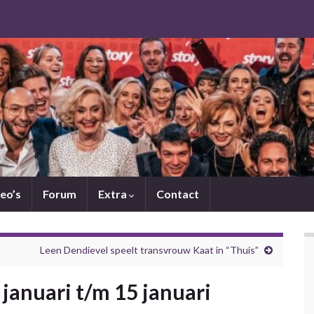
eo’s
Forum
Extra
Contact
Leen Dendievel speelt transvrouw Kaat in “Thuis”
 januari t/m 15 januari