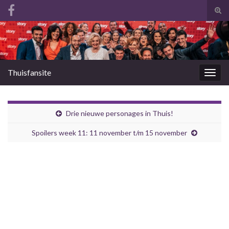
Tog
zoek
Search for:
Thuisfansite
Togg
navig
Drie nieuwe personages in Thuis!
Spoilers week 11: 11 november t/m 15 november