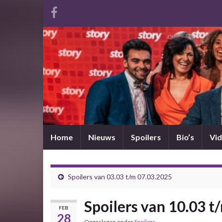
Home
Nieuws
Spoilers
Bio’s
Vid
Spoilers van 03.03 t/m 07.03.2025
Spoilers van 10.03 t
FEB
28
Opgeslagen onder
Spoilers