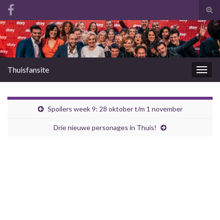
Tog
zoek
Search for:
Thuisfansite
Togg
navig
Spoilers week 9: 28 oktober t/m 1 november
Drie nieuwe personages in Thuis!