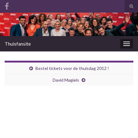
Tog
zoek
Search for:
Thuisfansite
Togg
navig
Bestel tickets voor de thuisdag 2012 !
David Magiels