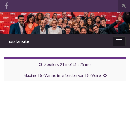
Tog
zoek
Search for:
Thuisfansite
Togg
navig
Spoilers 21 mei t/m 25 mei
Maxime De Winne in vrienden van De Veire