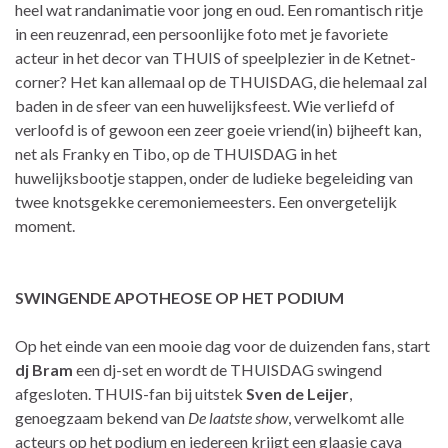
heel wat randanimatie voor jong en oud. Een romantisch ritje
in een reuzenrad, een persoonlijke foto met je favoriete
acteur in het decor van THUIS of speelplezier in de Ketnet-
corner? Het kan allemaal op de THUISDAG, die helemaal zal
baden in de sfeer van een huwelijksfeest. Wie verliefd of
verloofd is of gewoon een zeer goeie vriend(in) bijheeft kan,
net als Franky en Tibo, op de THUISDAG in het
huwelijksbootje stappen, onder de ludieke begeleiding van
twee knotsgekke ceremoniemeesters. Een onvergetelijk
moment.
SWINGENDE APOTHEOSE OP HET PODIUM
Op het einde van een mooie dag voor de duizenden fans, start
dj Bram
een dj-set en wordt de THUISDAG swingend
afgesloten. THUIS-fan bij uitstek
Sven de Leijer
,
genoegzaam bekend van
De laatste show
, verwelkomt alle
acteurs op het podium en iedereen krijgt een glaasje cava