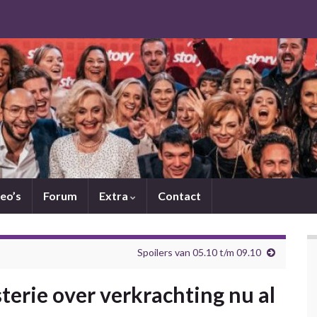
eo’s
Forum
Extra
Contact
Spoilers van 05.10 t/m 09.10
sterie over verkrachting nu al