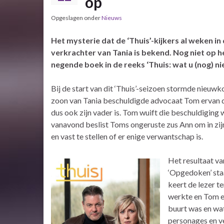
op
Opgeslagen onder
Nieuws
Het mysterie dat de ‘Thuis’-kijkers al weken in 
verkrachter van Tania is bekend. Nog niet op he
negende boek in de reeks ‘Thuis: wat u (nog) nie
Bij de start van dit ‘Thuis’-seizoen stormde nieuw
zoon van Tania beschuldigde advocaat Tom ervan dat
dus ook zijn vader is. Tom wuift die beschuldiging
vanavond beslist Toms ongeruste zus Ann om in zij
en vast te stellen of er enige verwantschap is.
Het resultaat va
‘Opgedoken’ staa
keert de lezer te
werkte en Tom ee
buurt was en wa
personages en ve