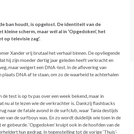
de ban houdt, is opgelost. De identiteit van de
t kleine scherm, maar wél al in ‘Opgedoken’, het
t op televisie zag’.
komer Xander vrij brutaal het verhaal binnen. De opvliegende
 hij zijn moeder dertig jaar geleden heeft verkracht en
 weg, maar weigert een DNA-test. In de aflevering van
n plaats DNA af te staan, om zo de waarheid te achterhalen
n de test is op tv pas over een week bekend, maar in
t nu al te lezen wie de verkrachter is. Dankzij flashbacks
rug naar de fatale avond in de surfclub, waar Tania destijds
n van de surfboys was. En zo wordt duidelijk wie toen in de
t er gebeurde. ‘Opgedoken’ kruipt ook in de hoofden van de
rheldert hun gedrag. In tegenstelling tot de vorige ‘Thuis’-