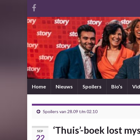
Home
Nieuws
Spoilers
Bio’s
Vid
Spoilers van 28.09 t/m 02.10
‘Thuis’-boek lost my
SEP
22