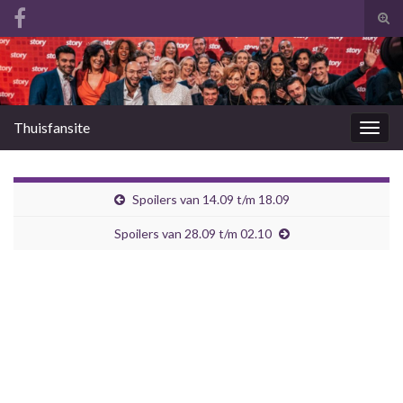
Tog
zoek
Search for:
Thuisfansite
Togg
navig
Spoilers van 14.09 t/m 18.09
Spoilers van 28.09 t/m 02.10