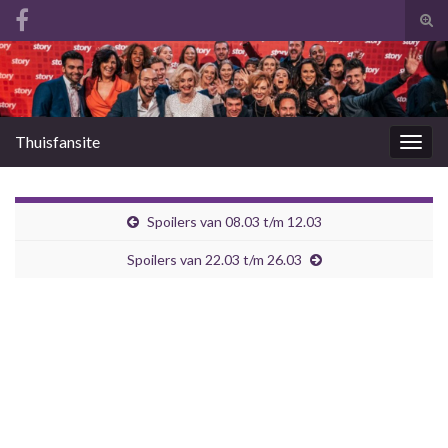
Tog
zoek
Search for:
Thuisfansite
Togg
navig
Spoilers van 08.03 t/m 12.03
Spoilers van 22.03 t/m 26.03