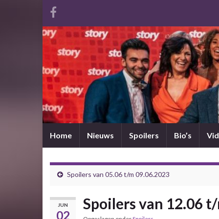
Home
Nieuws
Spoilers
Bio’s
Vid
Spoilers van 05.06 t/m 09.06.2023
Spoilers van 12.06 t
JUN
02
Opgeslagen onder
Spoilers