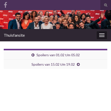
Tog
zoek
Search for:
Thuisfansite
Togg
navig
Spoilers van 01.02 t/m 05.02
Spoilers van 15.02 t/m 19.02