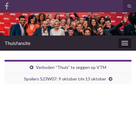
Tog
zoek
Search for:
Thuisfansite
Togg
navig
Verboden “Thuis” te zeggen op VTM
Spoilers S23W07: 9 oktober t/m 13 oktober