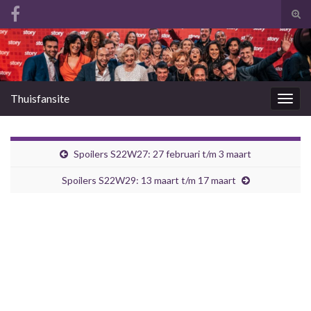
Tog
zoek
Search for:
Thuisfansite
Togg
navig
Spoilers S22W27: 27 februari t/m 3 maart
Spoilers S22W29: 13 maart t/m 17 maart