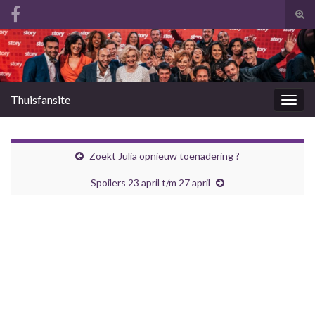
Tog
zoek
Search for:
Thuisfansite
Togg
navig
Zoekt Julia opnieuw toenadering ?
Spoilers 23 april t/m 27 april