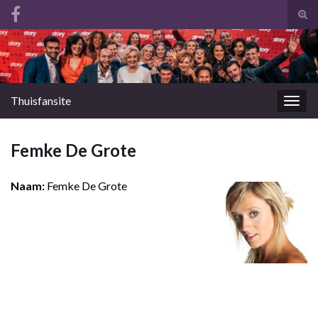
Tog
zoek
Search for:
Thuisfansite
Togg
navig
Femke De Grote
Naam:
Femke De Grote