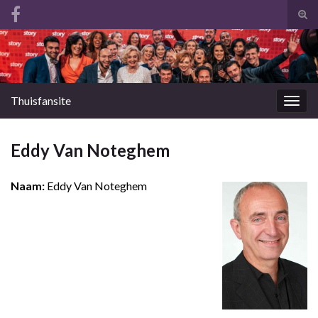
Tog
zoek
Search for:
Thuisfansite
Togg
navig
Eddy Van Noteghem
Naam:
Eddy Van Noteghem