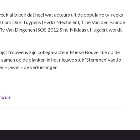
k al bleek dat heel wat acteurs uit de populaire tv-reeks
aat om Dirk Tuypens (PvdA Mechelen), Tine Van den Brande
 Viv Van Dingenen (SOS 2012 Sint-Niklaas). Hugaert wordt
jst trouwens zijn collega-acteur Mieke Bouve, die op de
 ze samen op de planken in het nieuwe stuk ‘Stemmen’ van Jo
r – jawel – de verkiezingen.
 forum
.