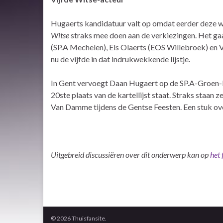
Hugaerts kandidatuur valt op omdat eerder deze wee
Witse
straks mee doen aan de verkiezingen. Het g
(SP.A Mechelen), Els Olaerts (EOS Willebroek) en
nu de vijfde in dat indrukwekkende lijstje.
In Gent vervoegt Daan Hugaert op de SP.A-Groen-li
20ste plaats van de kartellijst staat. Straks staan
Van Damme tijdens de Gentse Feesten. Een stuk ove
Uitgebreid discussiëren over dit onderwerp kan op
het
© 2026 Thuisfansite.