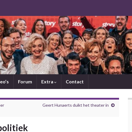
eo’s
Forum
Extra
Contact
ber
Geert Hunaerts duikt het theater in
olitiek