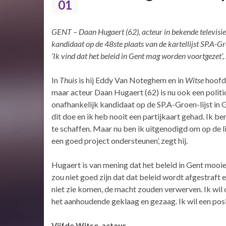
01
GENT – Daan Hugaert (62), acteur in bekende televisier
kandidaat op de 48ste plaats van de kartellijst SP.A-
‘Ik vind dat het beleid in Gent mag worden voortgezet’, z
In
Thuis
is hij Eddy Van Noteghem en in
Witse
hoofd
maar acteur Daan Hugaert (62) is nu ook een politic
onafhankelijk kandidaat op de SP.A-Groen-lijst in Ge
dit doe en ik heb nooit een partijkaart gehad. Ik be
te schaffen. Maar nu ben ik uitgenodigd om op de li
een goed project ondersteunen’, zegt hij.
Hugaert is van mening dat het beleid in Gent mooie
zou niet goed zijn dat dat beleid wordt afgestraft en
niet zie komen, de macht zouden verwerven. Ik wil 
het aanhoudende geklaag en gezaag. Ik wil een positi
Vijfde Witse-acteur