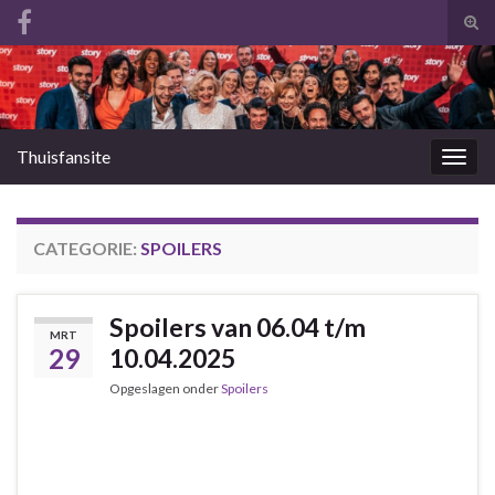
Tog
zoek
Search for:
Thuisfansite
Togg
navig
CATEGORIE:
SPOILERS
Spoilers van 06.04 t/m
MRT
29
10.04.2025
Opgeslagen onder
Spoilers